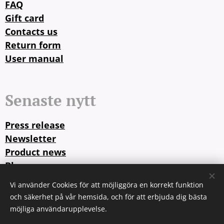
FAQ
Gift card
Contacts us
Return form
User manual
Senaste nytt
Press release
Newsletter
Product news
Blog
Vi använder Cookies för att möjliggöra en korrekt funktion
och säkerhet på vår hemsida, och för att erbjuda dig bästa
© 2025 Flugfritt.se. All rights reserved.
Cookies
möjliga användarupplevelse.