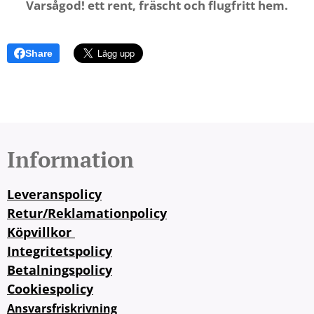
Varsågod! ett rent, fräscht och flugfritt hem.
Share
Information
Leveranspolicy
Retur/Reklamationpolicy
Köpvillkor
Integritetspolicy
Betalningspolicy
Cookiespolicy
Ansvarsfriskrivning