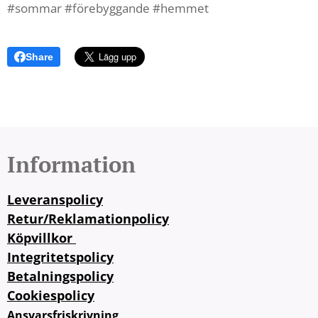
#sommar #förebyggande #hemmet
Share
Information
Leveranspolicy
Retur/Reklamationpolicy
Köpvillkor
Integritetspolicy
Betalningspolicy
Cookiespolicy
Ansvarsfriskrivning