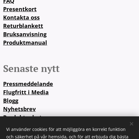
FAQ
Presentkort
Kontakta oss
Returblankett
Bruksanvisning
Produktmanual
Senaste nytt
Pressmeddelande
Flugfritt i Media
Blogg
Nyhetsbrev
Produktnyheter
Vi använder cookies för att möjliggöra en korrekt funktion
och säkerhet på vår hemsida, och för att erbjuda dig bästa