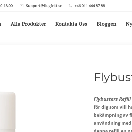
00-18.00
Support@flugfritt.se
+46 011 444 87 88
m
Alla Produkter
Kontakta Oss
Bloggen
Ny
Flybust
Flybusters Refil
för dig som vill h
bekämpning av fl
användning me
denna refill en n