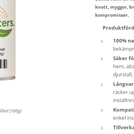
knott, myggor, b
kompromisser.
✅ Produktförd
100% na
bekämpni
Säker f
hem, alt
djurstall
Långvari
räcker up
inställnin
Kompati
250ml (160g)
enkel ins
Tillver