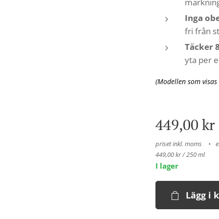
märkning
Inga ob
fri från s
Täcker 
yta per 
(Modellen som visas
449,00
kr
priset inkl. moms
e
449,00 kr / 250 ml
I lager
Lägg i