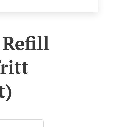
Refill
ritt
t)