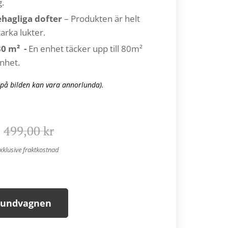
.
ehagliga dofter
– Produkten är helt
tarka lukter.
80 m² -
En enhet täcker upp till 80m²
enhet.
 på bilden kan vara annorlunda).
499,00
kr
xklusive fraktkostnad
 kundvagnen