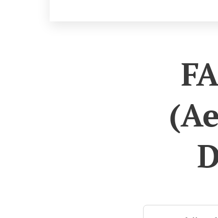
🟦
FA
(Ae
D