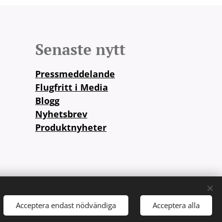
Senaste nytt
Pressmeddelande
Flugfritt i Media
Blogg
Nyhetsbrev
Produktnyheter
både
fritts
Acceptera endast nödvändiga
Acceptera alla
Språk
English
Svenska