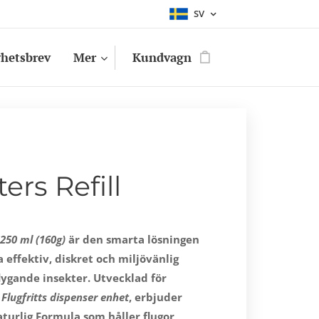
SV
hetsbrev
Mer
Kundvagn
ers Refill
l
250
ml (160g)
är den smarta lösningen
a effektiv, diskret och miljövänlig
ygande insekter. Utvecklad för
d
Flugfritts dispenser enhet
, erbjuder
aturlig Formula som håller flugor,