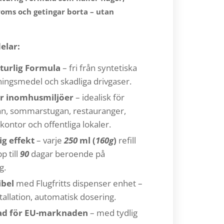
roms och getingar borta – utan
elar:
turlig Formula
– fri från syntetiska
ngsmedel och skadliga drivgaser.
ör inomhusmiljöer
– idealisk för
an, sommarstugan, restauranger,
, kontor och offentliga lokaler.
g effekt
– varje
250
ml (
160g
)
refill
p till
90
dagar beroende på
g.
bel
med Flugfritts dispenser enhet –
tallation, automatisk dosering.
kad för EU-marknaden
– med tydlig